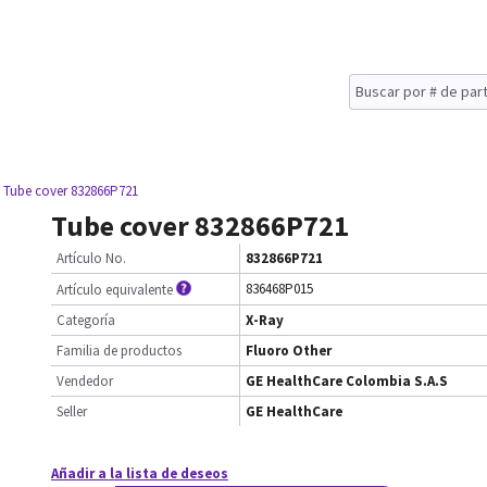
 Tube cover 832866P721
Tube cover 832866P721
Artículo No.
832866P721
836468P015
Artículo equivalente
Categoría
X-Ray
Familia de productos
Fluoro Other
Vendedor
GE HealthCare Colombia S.A.S
Seller
GE HealthCare
Añadir a la lista de deseos