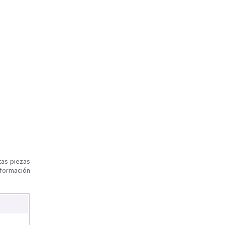
tas piezas
nformación