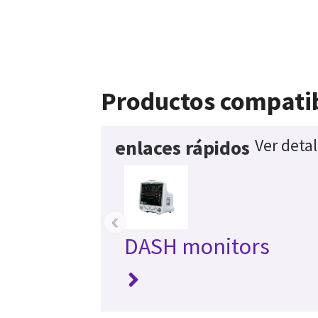
Productos compati
Ver deta
enlaces rápidos
‹
DASH monitors