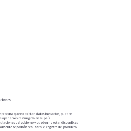
iciones
e procura que no existan datos inexactos, pueden
e aplicación restringida en su país.
ulaciones del gobierno y pueden no estar disponibles
mente se podrán realizar si el registro del producto