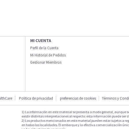
MI CUENTA
Perfil de la Cuenta
Mi Historial de Pedidos
Gestionar Miembros
lthCare
Politica de privacidad
preferencias de cookies
Términos y Cond
1) La información en este material se presenta a modo general, aunque s
existir distintas interpretaciones al respecto; esta información puede ser d
2) Los productos mencionados en este material pueden estar sujetos a reg
en todas las localidades. El embarque y la efectiva comercialización única