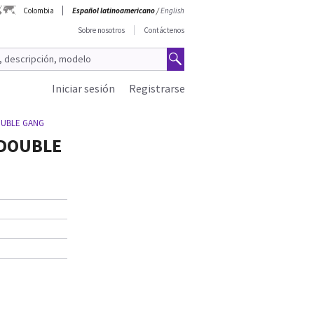
Colombia
Español latinoamericano
/
English
Sobre nosotros
Contáctenos
Iniciar sesión
Registrarse
OUBLE GANG
 DOUBLE