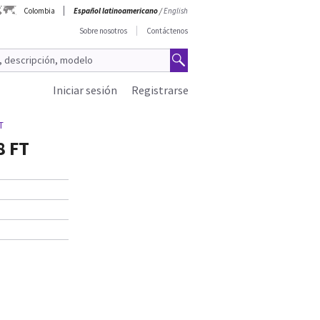
Colombia
Español latinoamericano
/
English
Sobre nosotros
Contáctenos
Iniciar sesión
Registrarse
T
8 FT