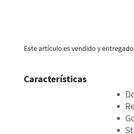
Este artículo es vendido y entregado
Características
Do
Re
Go
St