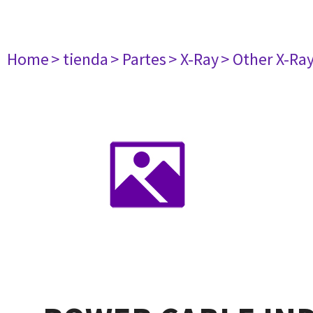
Home
> tienda
> Partes
> X-Ray
> Other X-Ra