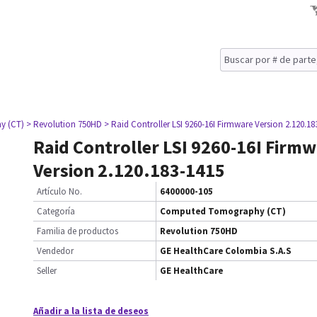
y (CT)
> Revolution 750HD
> Raid Controller LSI 9260-16I Firmware Version 2.120.18
Raid Controller LSI 9260-16I Firm
Version 2.120.183-1415
Artículo No.
6400000-105
Categoría
Computed Tomography (CT)
Familia de productos
Revolution 750HD
Vendedor
GE HealthCare Colombia S.A.S
Seller
GE HealthCare
Añadir a la lista de deseos