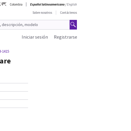
Colombia
Español latinoamericano
/
English
Sobre nosotros
Contáctenos
Iniciar sesión
Registrarse
3-1415
ware