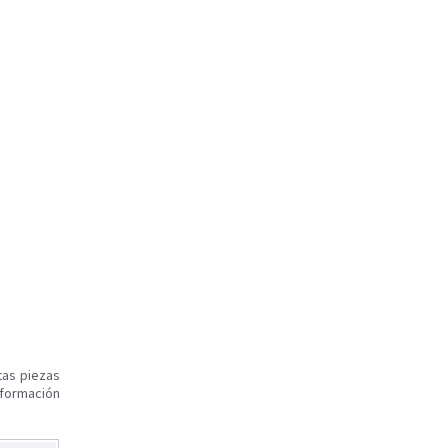
tas piezas
nformación