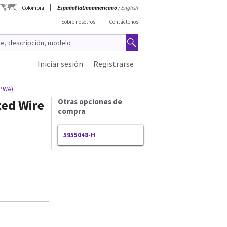
Colombia
Español latinoamericano
/
English
Sobre nosotros
Contáctenos
Iniciar sesión
Registrarse
(PWA)
ted Wire
Otras opciones de
compra
5955048-H