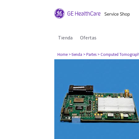
Tienda
Ofertas
Home
> tienda
> Partes
> Computed Tomograph