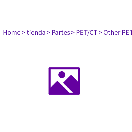
Home
> tienda
> Partes
> PET/CT
> Other PE