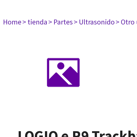
Home
> tienda
> Partes
> Ultrasonido
> Otro
LOGIQ e R9 Trackb