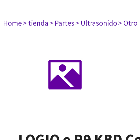
Home
> tienda
> Partes
> Ultrasonido
> Otro
LOGIQ e R9 KBD Co