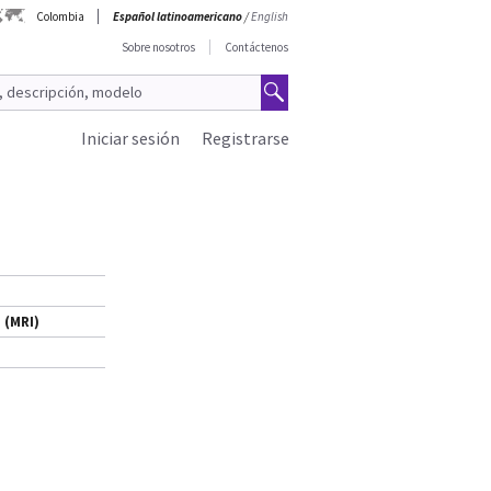
Colombia
Español latinoamericano
/
English
Sobre nosotros
Contáctenos
Iniciar sesión
Registrarse
 (MRI)