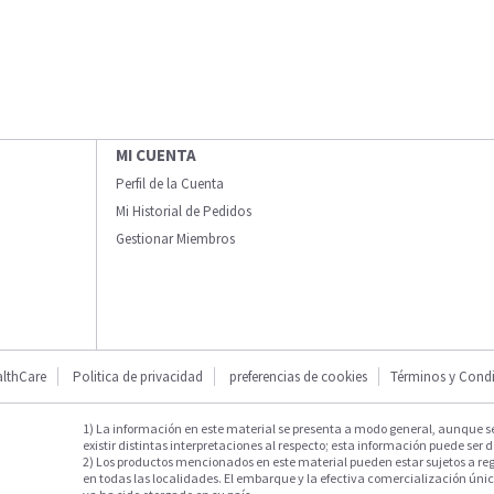
MI CUENTA
Perfil de la Cuenta
Mi Historial de Pedidos
Gestionar Miembros
lthCare
Politica de privacidad
preferencias de cookies
Términos y Cond
1) La información en este material se presenta a modo general, aunque s
existir distintas interpretaciones al respecto; esta información puede ser d
2) Los productos mencionados en este material pueden estar sujetos a reg
en todas las localidades. El embarque y la efectiva comercialización única