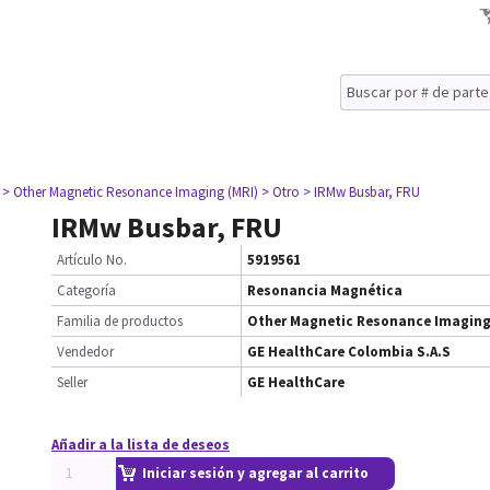
> Other Magnetic Resonance Imaging (MRI)
> Otro
> IRMw Busbar, FRU
IRMw Busbar, FRU
Artículo No.
5919561
Categoría
Resonancia Magnética
Familia de productos
Other Magnetic Resonance Imaging
Vendedor
GE HealthCare Colombia S.A.S
Seller
GE HealthCare
Añadir a la lista de deseos
Iniciar sesión y agregar al carrito