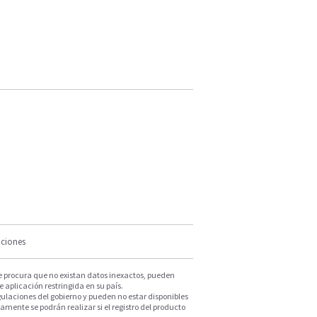
iciones
e procura que no existan datos inexactos, pueden
e aplicación restringida en su país.
ulaciones del gobierno y pueden no estar disponibles
mente se podrán realizar si el registro del producto