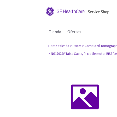
Tienda
Ofertas
Home
> tienda
> Partes
> Computed Tomograph
> NG1700SV Table Cable, fr. cradle motor BiSS fe