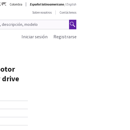
Colombia
Español latinoamericano
/
English
Sobre nosotros
Contáctenos
Iniciar sesión
Registrarse
motor
 drive