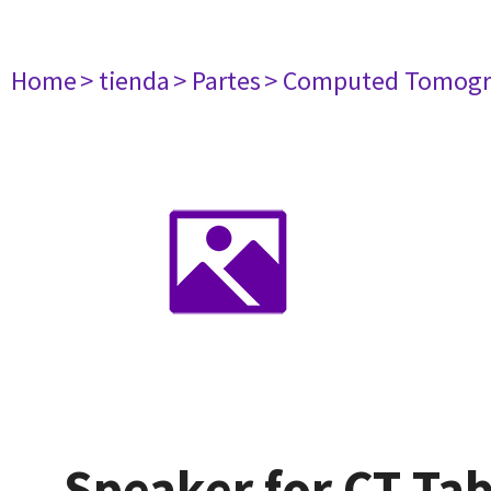
Home
> tienda
> Partes
> Computed Tomogr
Speaker for CT Tab