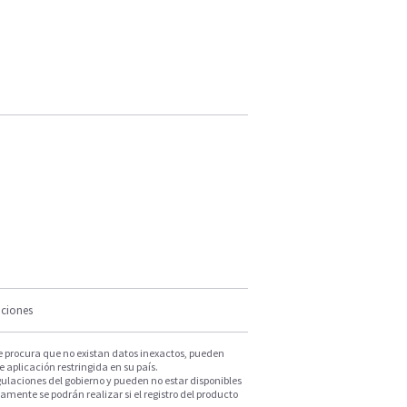
iciones
e procura que no existan datos inexactos, pueden
e aplicación restringida en su país.
ulaciones del gobierno y pueden no estar disponibles
mente se podrán realizar si el registro del producto