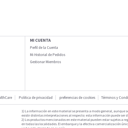
MI CUENTA
Perfil de la Cuenta
Mi Historial de Pedidos
Gestionar Miembros
lthCare
Politica de privacidad
preferencias de cookies
Términos y Cond
1) La información en este material se presenta a modo general, aunque s
existir distintas interpretaciones al respecto; esta información puede ser d
2) Los productos mencionados en este material pueden estar sujetos a reg
en todas las localidades. El embarque y la efectiva comercialización única