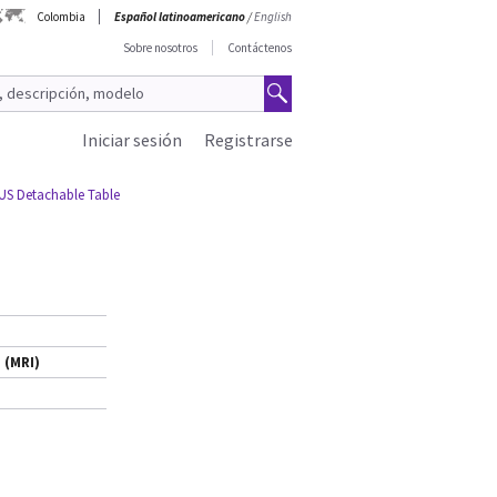
Colombia
Español latinoamericano
/
English
Sobre nosotros
Contáctenos
Iniciar sesión
Registrarse
US Detachable Table
 (MRI)