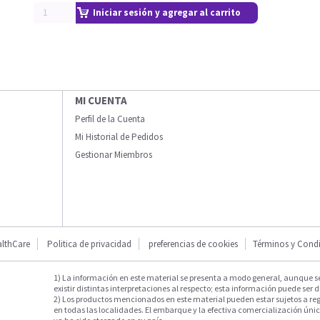
Iniciar sesión y agregar al carrito
MI CUENTA
Perfil de la Cuenta
Mi Historial de Pedidos
Gestionar Miembros
lthCare
Politica de privacidad
preferencias de cookies
Términos y Cond
1) La información en este material se presenta a modo general, aunque s
existir distintas interpretaciones al respecto; esta información puede ser d
2) Los productos mencionados en este material pueden estar sujetos a reg
en todas las localidades. El embarque y la efectiva comercialización única