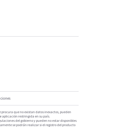
iciones
e procura que no existan datos inexactos, pueden
e aplicación restringida en su país.
ulaciones del gobierno y pueden no estar disponibles
mente se podrán realizar si el registro del producto