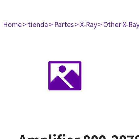
Home
> tienda
> Partes
> X-Ray
> Other X-Ra