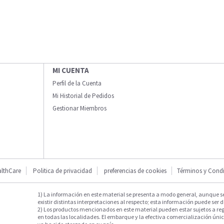
MI CUENTA
Perfil de la Cuenta
Mi Historial de Pedidos
Gestionar Miembros
lthCare
Politica de privacidad
preferencias de cookies
Términos y Cond
1) La información en este material se presenta a modo general, aunque s
existir distintas interpretaciones al respecto; esta información puede ser d
2) Los productos mencionados en este material pueden estar sujetos a reg
en todas las localidades. El embarque y la efectiva comercialización única