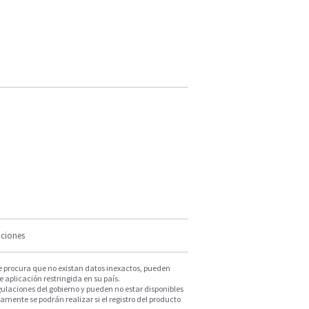
iciones
e procura que no existan datos inexactos, pueden
e aplicación restringida en su país.
ulaciones del gobierno y pueden no estar disponibles
mente se podrán realizar si el registro del producto