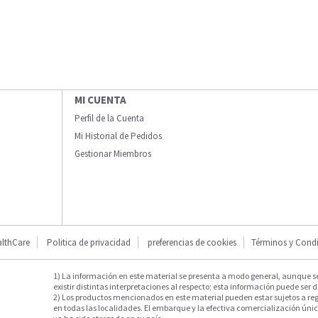
MI CUENTA
Perfil de la Cuenta
Mi Historial de Pedidos
Gestionar Miembros
lthCare
Politica de privacidad
preferencias de cookies
Términos y Cond
1) La información en este material se presenta a modo general, aunque s
existir distintas interpretaciones al respecto; esta información puede ser d
2) Los productos mencionados en este material pueden estar sujetos a reg
en todas las localidades. El embarque y la efectiva comercialización única