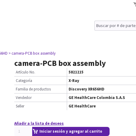
656HD
> camera-PCB box assembly
camera-PCB box assembly
Artículo No.
5821215
Categoría
X-Ray
Familia de productos
Discovery XR656HD
Vendedor
GE HealthCare Colombia S.A.S
Seller
GE HealthCare
Añadir a la lista de deseos
Iniciar sesión y agregar al carrito