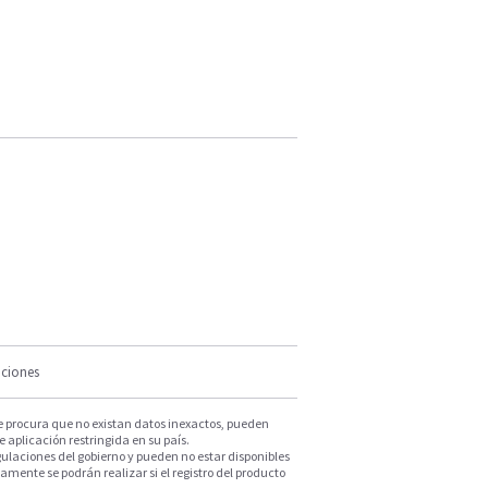
iciones
e procura que no existan datos inexactos, pueden
e aplicación restringida en su país.
ulaciones del gobierno y pueden no estar disponibles
mente se podrán realizar si el registro del producto