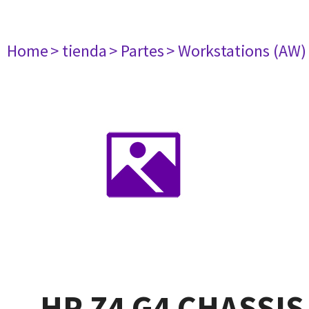
Home
> tienda
> Partes
> Workstations (AW)
HP Z4 G4 CHASSIS