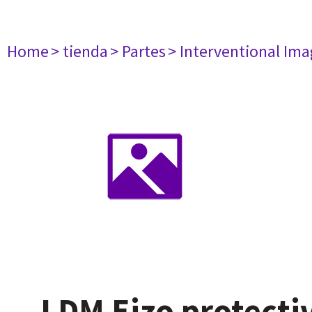
Home
> tienda
> Partes
> Interventional Im
LDM Eizo protecti