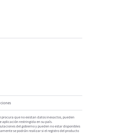
iciones
e procura que no existan datos inexactos, pueden
e aplicación restringida en su país.
ulaciones del gobierno y pueden no estar disponibles
mente se podrán realizar si el registro del producto