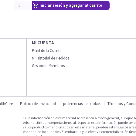
Iniciar sesión y agregar al carrito
MI CUENTA
Perfil de la Cuenta
Mi Historial de Pedidos
Gestionar Miembros
lthCare
Politica de privacidad
preferencias de cookies
Términos y Cond
1) La información en este material se presenta a modo general, aunque s
existir distintas interpretaciones al respecto; esta información puede ser d
2) Los productos mencionados en este material pueden estar sujetos a reg
en todas las localidades. El embarque y la efectiva comercialización única