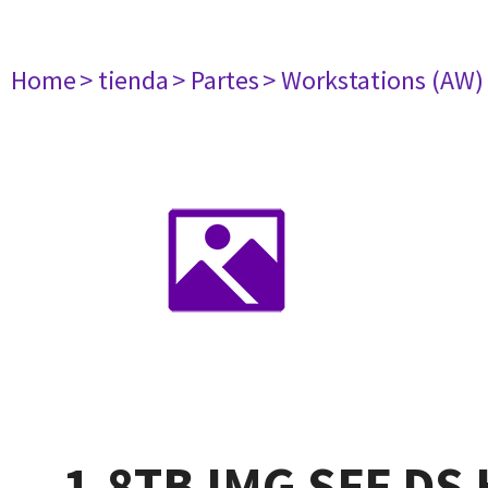
Home
> tienda
> Partes
> Workstations (AW)
1.8TB IMG SFF DS