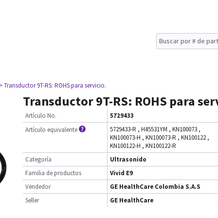
> Transductor 9T-RS: ROHS para servicio.
Transductor 9T-RS: ROHS para serv
Artículo No.
5729433
5729433-R
,
H45531YM
,
KN100073
,
Artículo equivalente
KN100073-H
,
KN100073-R
,
KN100122
,
KN100122-H
,
KN100122-R
Categoría
Ultrasonido
Familia de productos
Vivid E9
Vendedor
GE HealthCare Colombia S.A.S
Seller
GE HealthCare