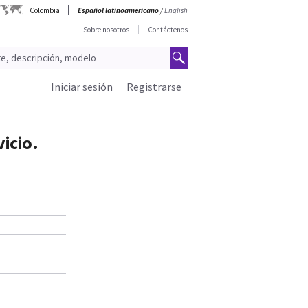
Colombia
Español latinoamericano
/
English
Sobre nosotros
Contáctenos
Iniciar sesión
Registrarse
icio.