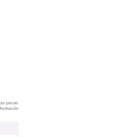
tas piezas
nformación