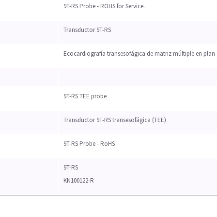
9T-RS Probe - ROHS for Service.
Transductor 9T-RS
Ecocardiografía transesofágica de matriz múltiple en plan
9T-RS TEE probe
Transductor 9T-RS transesofágica (TEE)
9T-RS Probe - RoHS
9T-RS
KN100122-R