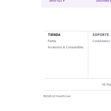
Brivo 615
Discovery 
TIENDA
SOPORTE
Partes
Contáctenos
Accesorios & Consumibles
GE Hea
©2026 GE HealthCare