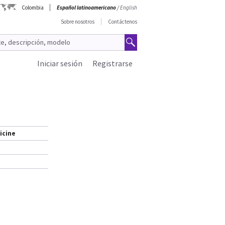
Colombia
Español latinoamericano
/
English
Sobre nosotros
Contáctenos
Iniciar sesión
Registrarse
icine