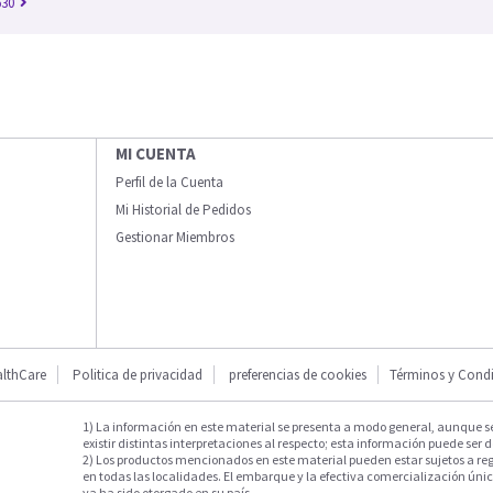
630
MI CUENTA
Perfil de la Cuenta
Mi Historial de Pedidos
Gestionar Miembros
lthCare
Politica de privacidad
preferencias de cookies
Términos y Cond
1) La información en este material se presenta a modo general, aunque s
existir distintas interpretaciones al respecto; esta información puede ser d
2) Los productos mencionados en este material pueden estar sujetos a reg
en todas las localidades. El embarque y la efectiva comercialización única
ya ha sido otorgado en su país.