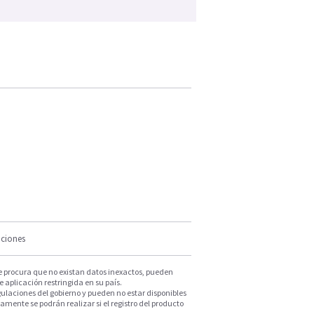
iciones
e procura que no existan datos inexactos, pueden
e aplicación restringida en su país.
ulaciones del gobierno y pueden no estar disponibles
mente se podrán realizar si el registro del producto