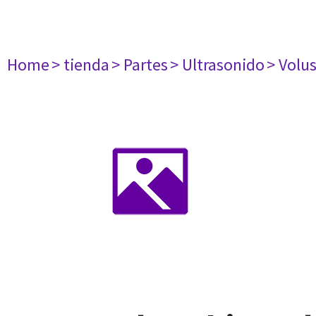
Home
> tienda
> Partes
> Ultrasonido
> Volu