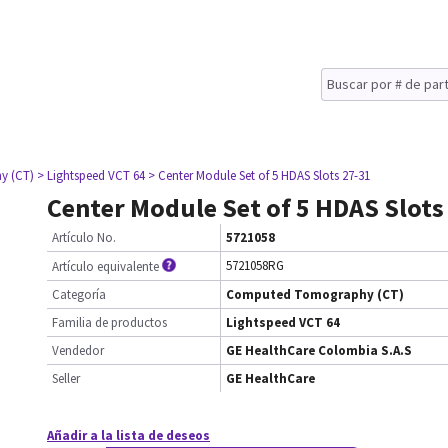
y (CT)
> Lightspeed VCT 64
> Center Module Set of 5 HDAS Slots 27-31
Center Module Set of 5 HDAS Slots
Artículo No.
5721058
5721058RG
Artículo equivalente
Categoría
Computed Tomography (CT)
Familia de productos
Lightspeed VCT 64
Vendedor
GE HealthCare Colombia S.A.S
Seller
GE HealthCare
Añadir a la lista de deseos