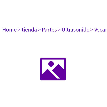
Home
> tienda
> Partes
> Ultrasonido
> Vsca