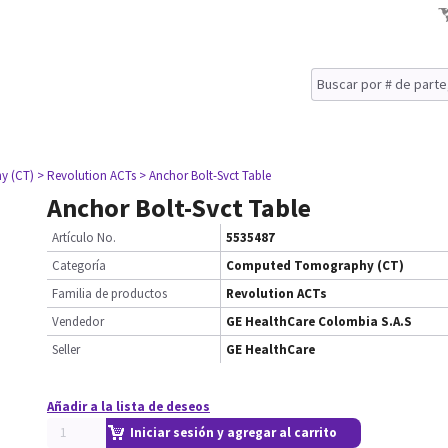
y (CT)
> Revolution ACTs
> Anchor Bolt-Svct Table
Anchor Bolt-Svct Table
Artículo No.
5535487
Categoría
Computed Tomography (CT)
Familia de productos
Revolution ACTs
Vendedor
GE HealthCare Colombia S.A.S
Seller
GE HealthCare
Añadir a la lista de deseos
Iniciar sesión y agregar al carrito