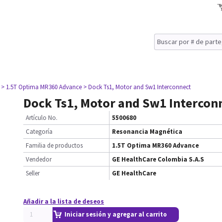
> 1.5T Optima MR360 Advance
> Dock Ts1, Motor and Sw1 Interconnect
Dock Ts1, Motor and Sw1 Intercon
Artículo No.
5500680
Categoría
Resonancia Magnética
Familia de productos
1.5T Optima MR360 Advance
Vendedor
GE HealthCare Colombia S.A.S
Seller
GE HealthCare
Añadir a la lista de deseos
Iniciar sesión y agregar al carrito