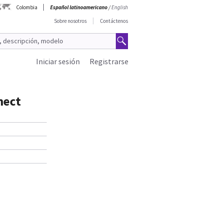
Colombia
Español latinoamericano
/
English
Sobre nosotros
Contáctenos
Iniciar sesión
Registrarse
nect