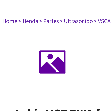
Home
> tienda
> Partes
> Ultrasonido
> VSC