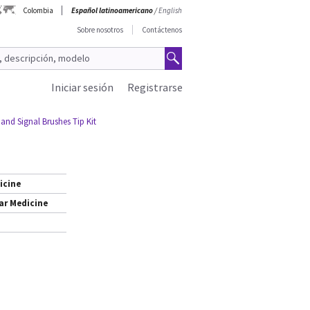
Colombia
Español latinoamericano
/
English
Sobre nosotros
Contáctenos
Iniciar sesión
Registrarse
and Signal Brushes Tip Kit
icine
ar Medicine