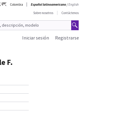
Colombia
Español latinoamericano
/
English
Sobre nosotros
Contáctenos
Iniciar sesión
Registrarse
e F.