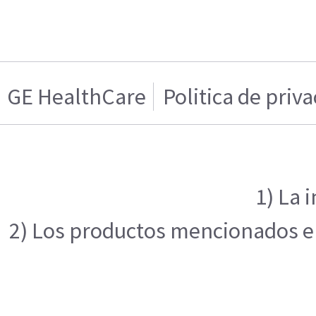
GE HealthCare
Politica de priv
1) La 
2) Los productos mencionados en 