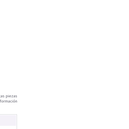
tas piezas
nformación