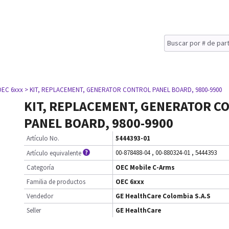
OEC 6xxx
> KIT, REPLACEMENT, GENERATOR CONTROL PANEL BOARD, 9800-9900
KIT, REPLACEMENT, GENERATOR C
PANEL BOARD, 9800-9900
Artículo No.
5444393-01
00-878488-04
,
00-880324-01
,
5444393
Artículo equivalente
Categoría
OEC Mobile C-Arms
Familia de productos
OEC 6xxx
Vendedor
GE HealthCare Colombia S.A.S
Seller
GE HealthCare