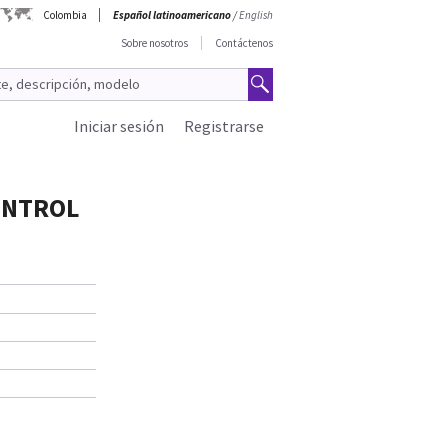
Colombia
Español latinoamericano
/
English
Sobre nosotros
Contáctenos
Iniciar sesión
Registrarse
ONTROL