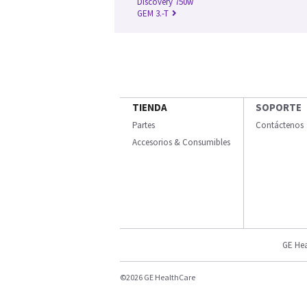
Discovery 750w
GEM 3.-T
TIENDA
SOPORTE
Partes
Contáctenos
Accesorios & Consumibles
GE Hea
©2026 GE HealthCare