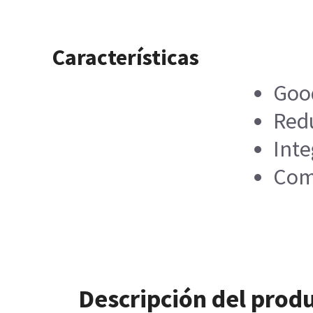
Características
Goo
Red
Inte
Com
Descripción del prod