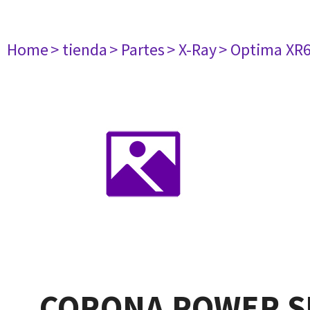
Home
> tienda
> Partes
> X-Ray
> Optima XR
CORONA POWER S