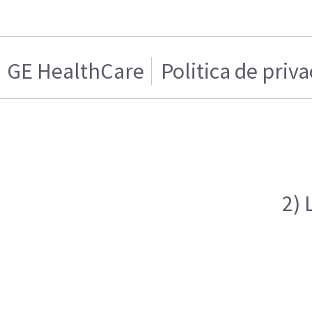
GE HealthCare
Politica de priv
2) 