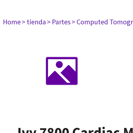
Home
> tienda
> Partes
> Computed Tomogr
Ivy 7800 Cardiac M