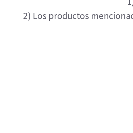
1
2) Los productos mencionado