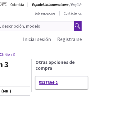
Colombia
Español latinoamericano
/
English
Sobre nosotros
Contáctenos
Iniciar sesión
Registrarse
Ch Gen 3
n 3
Otras opciones de
compra
5337894-2
 (MRI)