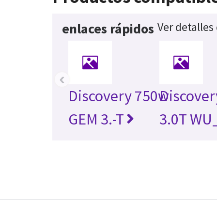
Ver detalles
enlaces rápidos
‹
Discovery 750w
Discover
GEM 3.-T
3.0T WU