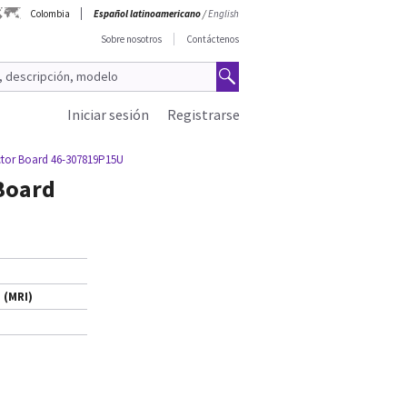
Colombia
Español latinoamericano
/
English
Sobre nosotros
Contáctenos
Iniciar sesión
Registrarse
ector Board 46-307819P15U
 Board
 (MRI)