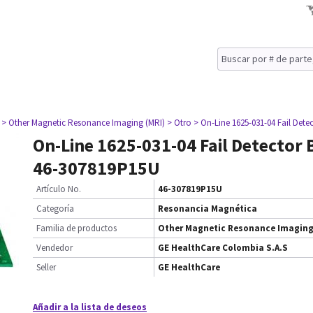
> Other Magnetic Resonance Imaging (MRI)
> Otro
> On-Line 1625-031-04 Fail Det
On-Line 1625-031-04 Fail Detector
46-307819P15U
Artículo No.
46-307819P15U
Categoría
Resonancia Magnética
Familia de productos
Other Magnetic Resonance Imaging
Vendedor
GE HealthCare Colombia S.A.S
Seller
GE HealthCare
Añadir a la lista de deseos