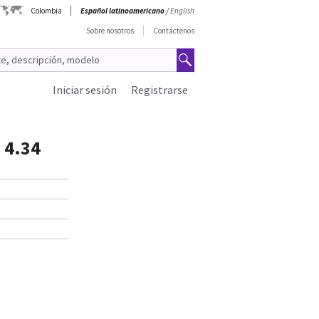
Colombia
Español latinoamericano
/
English
Sobre nosotros
Contáctenos
Iniciar sesión
Registrarse
 4.34