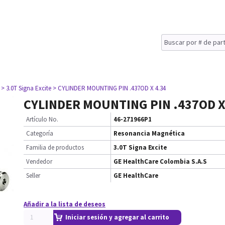
> 3.0T Signa Excite
> CYLINDER MOUNTING PIN .437OD X 4.34
CYLINDER MOUNTING PIN .437OD X
Artículo No.
46-271966P1
Categoría
Resonancia Magnética
Familia de productos
3.0T Signa Excite
Vendedor
GE HealthCare Colombia S.A.S
Seller
GE HealthCare
Añadir a la lista de deseos
Iniciar sesión y agregar al carrito