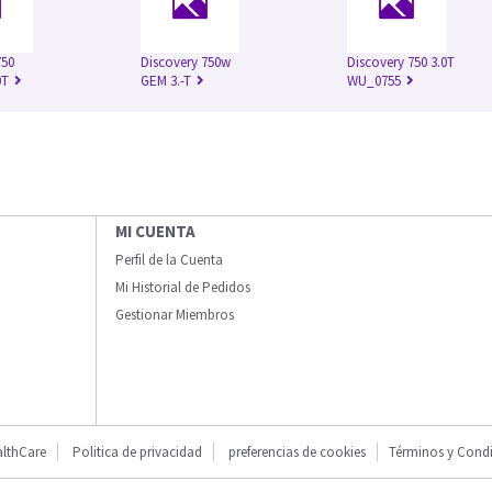
750
Discovery 750w
Discovery 750 3.0T
0T
GEM 3.-T
WU_0755
MI CUENTA
Perfil de la Cuenta
Mi Historial de Pedidos
Gestionar Miembros
lthCare
Politica de privacidad
preferencias de cookies
Términos y Cond