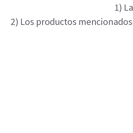
1) L
2) Los productos mencionados e