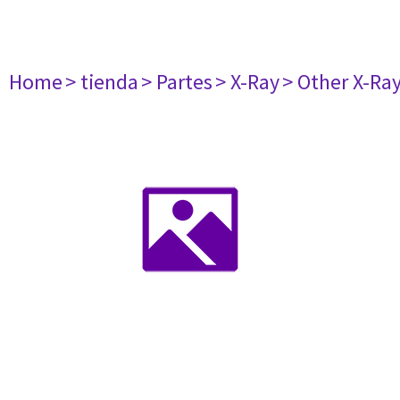
Home
> tienda
> Partes
> X-Ray
> Other X-Ra