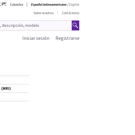
Colombia
Español latinoamericano
/
English
Sobre nosotros
Contáctenos
Iniciar sesión
Registrarse
 (MRI)