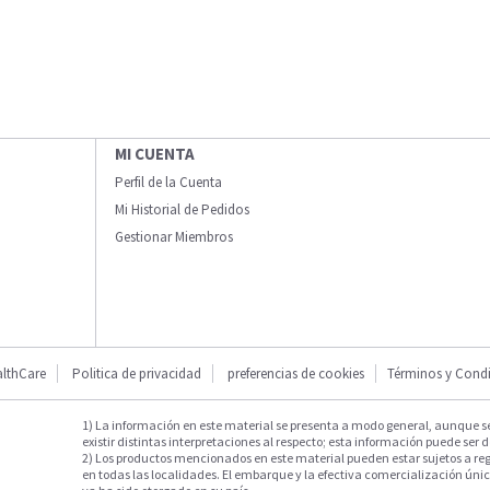
MI CUENTA
Perfil de la Cuenta
Mi Historial de Pedidos
Gestionar Miembros
lthCare
Politica de privacidad
preferencias de cookies
Términos y Cond
1) La información en este material se presenta a modo general, aunque s
existir distintas interpretaciones al respecto; esta información puede ser d
2) Los productos mencionados en este material pueden estar sujetos a reg
en todas las localidades. El embarque y la efectiva comercialización única