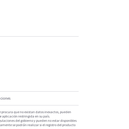
iciones
e procura que no existan datos inexactos, pueden
e aplicación restringida en su país.
ulaciones del gobierno y pueden no estar disponibles
mente se podrán realizar si el registro del producto