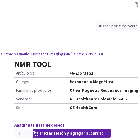
> Other Magnetic Resonance Imaging (MRI)
> Otro
> NMR TOOL
NMR TOOL
Artículo No.
46-255734G1
Categoría
Resonancia Magnética
Familia de productos
Other Magnetic Resonance Imaging
Vendedor
GE HealthCare Colombia S.A.S
Seller
GE HealthCare
Añadir a la lista de deseos
Iniciar sesión y agregar al carrito