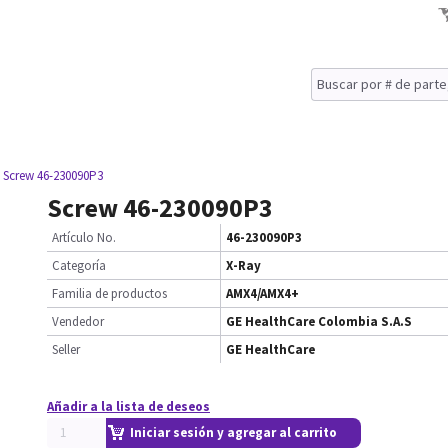
 Screw 46-230090P3
Screw 46-230090P3
Artículo No.
46-230090P3
Categoría
X-Ray
Familia de productos
AMX4/AMX4+
Vendedor
GE HealthCare Colombia S.A.S
Seller
GE HealthCare
Añadir a la lista de deseos
Iniciar sesión y agregar al carrito